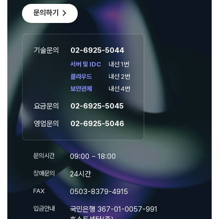
chevron_right
문의하기
기술문의
02-6925-5044
서버 및 IDC
내선 1번
클라우드
내선 2번
보안관제
내선 4번
요금문의
02-6925-5045
영업문의
02-6925-5046
문의시간
09:00 ~ 18:00
장애문의
24시간
FAX
0503-8379-4915
입금안내
국민은행 367-01-0057-991