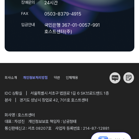
장애문의
24시간
FAX
0503-8379-4915
입금안내
국민은행 367-01-0057-991
호스트센터(주)
회사소개
개인정보처리방침
약관
인재채용
|
IDC 상황실
서울특별시 서초구 법원로 1길 6 SK브로드밴드 1층
|
본사
경기도 성남시 창업로 42, 701호 호스트센터
회사명 : 호스트센터
대표 : 차성진
개인정보보호 책임자 : 남궁정태
통신판매신고 : 서초 08207호
사업자 등록번호 : 214-87-12881