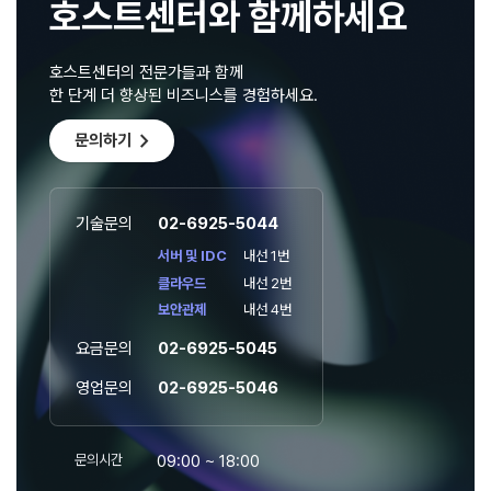
호스트센터와 함께하세요
호스트센터의 전문가들과 함께
한 단계 더 향상된 비즈니스를 경험하세요.
chevron_right
문의하기
기술문의
02-6925-5044
서버 및 IDC
내선 1번
클라우드
내선 2번
보안관제
내선 4번
요금문의
02-6925-5045
영업문의
02-6925-5046
문의시간
09:00 ~ 18:00