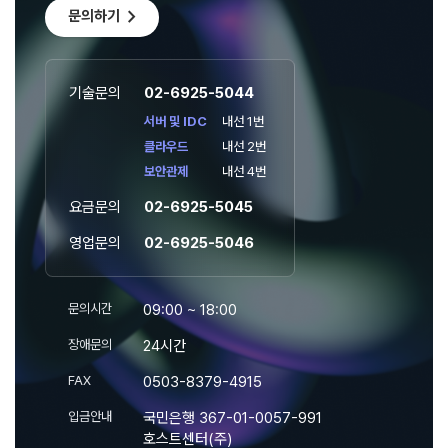
chevron_right
문의하기
기술문의
02-6925-5044
서버 및 IDC
내선 1번
클라우드
내선 2번
보안관제
내선 4번
요금문의
02-6925-5045
영업문의
02-6925-5046
문의시간
09:00 ~ 18:00
장애문의
24시간
FAX
0503-8379-4915
입금안내
국민은행 367-01-0057-991
호스트센터(주)