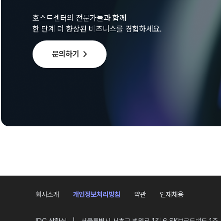
호스트센터의 전문가들과 함께
한 단계 더 향상된 비즈니스를 경험하세요.
chevron_right
문의하기
회사소개
개인정보처리방침
약관
인재채용