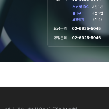
서버 및 IDC
내선 1번
클라우드
내선 2번
보안관제
내선 4번
요금문의
02-6925-5045
영업문의
02-6925-5046